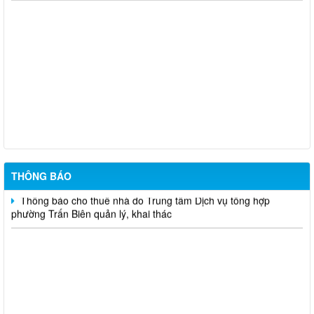
Thông báo Về việc cấp lại Giấy đăng ký hoạt động và cập nhập
sự thay đổi nội dung Giấy đăng ký hoạt động của Trung tâm tư
vấn pháp luật Hội Luật gia thành phố Đồng Nai
Thông Báo về việc công khai danh sách bổ nhiệm Trọng tài
viên lao động và Hòa giải viên lao động trên địa bàn thành phố
Đồng Nai
Thông báo nhu cầu vay vốn của cá nhân, hộ gia đình (thuộc
các đối tượng theo khoản 2, Điều 48, Nghị định 100/2024/NĐ-CP
ngày 26/07/2024)
THÔNG BÁO
Thông báo cho thuê nhà do Trung tâm Dịch vụ tổng hợp
phường Trấn Biên quản lý, khai thác