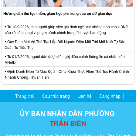
Hướng dẫn thủ tục miễn, giảm học phí trong các cơ sở giáo dục
Từ 10/9/2026, cho người giúp việc gia đình nghỉ mà không báo cho UBND
cấp xã sẽ bị phạt vi phạm hành chính trong lĩnh vực Lao động
Quy Định Mới Về Thủ Tục Lắp Đặt Nguồn Điện Mặt Trời Mái Nhà Tự Sản
Xuất, Tự Tiêu Thụ
Từ 01/7/2026, người dân được đề nghị điều chỉnh thông tin cá nhân trên
VNeID
Định Danh Điện Tử Mức Độ 2 - Chìa Khóa Thực Hiện Thủ Tục Hành Chính
Nhanh Chóng, Thuận Tiện
Trang chủ
Cấu trúc trang
Liên hệ
Đăng nhập
ỦY BAN NHÂN DÂN PHƯỜNG
TRẤN BIÊN
Chịu trách nhiệm nội dung: Bà Nguyễn Kim Bích Huyên - Phó Chủ tịch