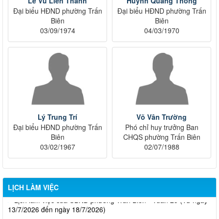
Lê Vũ Liên Thanh
Huỳnh Quang Thông
Đại biểu HĐND phường Trấn
Đại biểu HĐND phường Trấn
Biên
Biên
03/09/1974
04/03/1970
Lịch làm việc của UBND phường Trấn Biên - Tuần 32 (Từ ngày
03/8/2026 đến ngày 08/8/2026)
Lý Trung Trí
Võ Vân Trường
Đại biểu HĐND phường Trấn
Phó chỉ huy trưởng Ban
Lịch làm việc của UBND phường Trấn Biên - Tuần 31 (Từ ngày
Biên
CHQS phường Trấn Biên
27/7/2026 đến ngày 01/8/2026)
03/02/1967
02/07/1988
Lịch làm việc của UBND phường Trấn Biên - Tuần 30 (Từ ngày
20/7/2026 đến ngày 25/7/2026)
LỊCH LÀM VIỆC
Lịch làm việc của UBND phường Trấn Biên - Tuần 29 (Từ ngày
13/7/2026 đến ngày 18/7/2026)