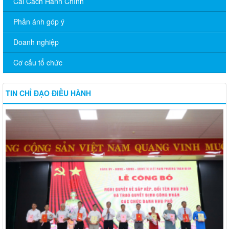
Cải Cách Hành Chính
Phản ánh góp ý
Doanh nghiệp
Cơ cấu tổ chức
TIN CHỈ ĐẠO ĐIỀU HÀNH