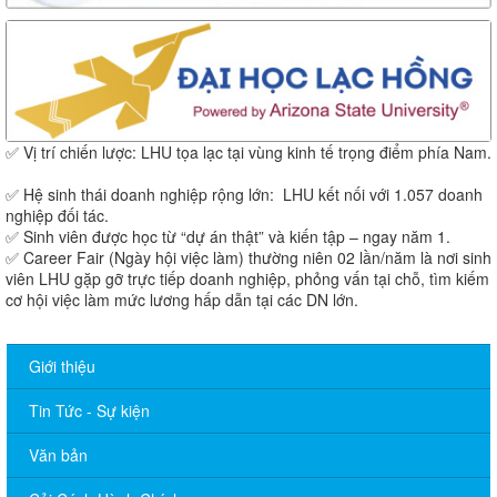
✅ Vị trí chiến lược: LHU tọa lạc tại vùng kinh tế trọng điểm phía Nam.
✅ Hệ sinh thái doanh nghiệp rộng lớn: LHU kết nối với 1.057 doanh
nghiệp đối tác.
✅ Sinh viên được học từ “dự án thật” và kiến tập – ngay năm 1.
✅ Career Fair (Ngày hội việc làm) thường niên 02 lần/năm là nơi sinh
viên LHU gặp gỡ trực tiếp doanh nghiệp, phỏng vấn tại chỗ, tìm kiếm
cơ hội việc làm mức lương hấp dẫn tại các DN lớn.
Giới thiệu
Tin Tức - Sự kiện
Văn bản