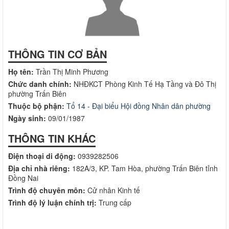
THÔNG TIN CƠ BẢN
Họ tên:
Trần Thị Minh Phương
Chức danh chính:
NHĐKCT Phòng Kinh Tế Hạ Tầng và Đô Thị
phường Trấn Biên
Thuộc bộ phận:
Tổ 14 - Đại biểu Hội đồng Nhân dân phường
Ngày sinh:
09/01/1987
THÔNG TIN KHÁC
Điện thoại di động:
0939282506
Địa chỉ nhà riêng:
182A/3, KP. Tam Hòa, phường Trấn Biên tỉnh
Đồng Nai
Lịch làm việc của UBND phường Trấn Biên - Tuần 32 (Từ ngày
Trình độ chuyên môn:
Cử nhân Kinh tế
03/8/2026 đến ngày 08/8/2026)
Trình độ lý luận chính trị:
Trung cấp
Lịch làm việc của UBND phường Trấn Biên - Tuần 31 (Từ ngày
27/7/2026 đến ngày 01/8/2026)