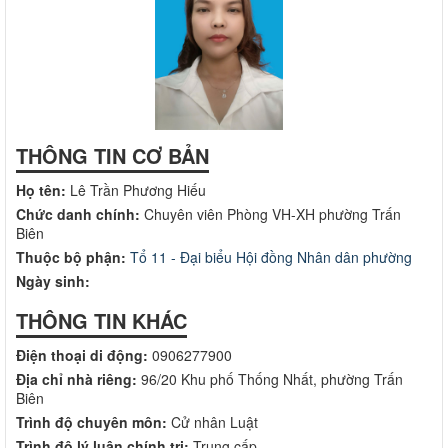
THÔNG TIN CƠ BẢN
Họ tên:
Lê Trần Phương Hiếu
Chức danh chính:
Chuyên viên Phòng VH-XH phường Trấn
Biên
Thuộc bộ phận:
Tổ 11 - Đại biểu Hội đồng Nhân dân phường
Ngày sinh:
THÔNG TIN KHÁC
Điện thoại di động:
0906277900
Địa chỉ nhà riêng:
96/20 Khu phố Thống Nhất, phường Trấn
Biên
Lịch làm việc của UBND phường Trấn Biên - Tuần 32 (Từ ngày
Trình độ chuyên môn:
Cử nhân Luật
03/8/2026 đến ngày 08/8/2026)
Trình độ lý luận chính trị:
Trung cấp