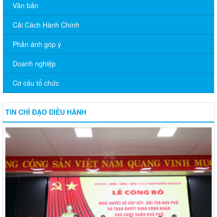
Văn bản
Cải Cách Hành Chính
Phản ánh góp ý
Doanh nghiệp
Cơ cấu tổ chức
TIN CHỈ ĐẠO ĐIỀU HÀNH