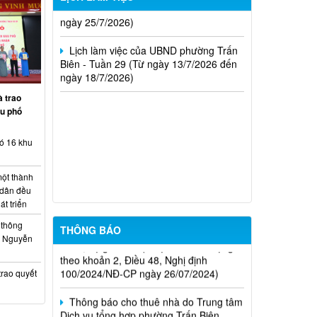
ngày 25/7/2026)
Lịch làm việc của UBND phường Trấn
Biên - Tuần 29 (Từ ngày 13/7/2026 đến
ngày 18/7/2026)
Thông báo Về việc cấp lại Giấy đăng
ký hoạt động và cập nhập sự thay đổi
nội dung Giấy đăng ký hoạt động của
 trao
Trung tâm tư vấn pháp luật Hội Luật gia
hu phố
thành phố Đồng Nai
Thông Báo về việc công khai danh
ó 16 khu
sách bổ nhiệm Trọng tài viên lao động
và Hòa giải viên lao động trên địa bàn
ột thành
thành phố Đồng Nai
 dân đều
t triển
Thông báo nhu cầu vay vốn của cá
nhân, hộ gia đình (thuộc các đối tượng
thông
THÔNG BÁO
theo khoản 2, Điều 48, Nghị định
lộ Nguyễn
100/2024/NĐ-CP ngày 26/07/2024)
rao quyết
Thông báo cho thuê nhà do Trung tâm
Dịch vụ tổng hợp phường Trấn Biên
quản lý, khai thác