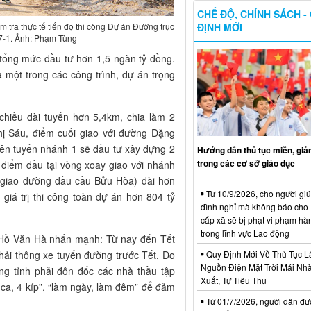
CHẾ ĐỘ, CHÍNH SÁCH -
ĐỊNH MỚI
 tra thực tế tiến độ thi công Dự án Đường trục
7-1. Ảnh: Phạm Tùng
tổng mức đầu tư hơn 1,5 ngàn tỷ đồng.
 một trong các công trình, dự án trọng
chiều dài tuyến hơn 5,4km, chia làm 2
ị Sáu, điểm cuối giao với đường Đặng
rên tuyến nhánh 1 sẽ đầu tư xây dựng 2
Hướng dẫn thủ tục miễn, giả
trong các cơ sở giáo dục
 điểm đầu tại vòng xoay giao với nhánh
t giao đường đầu cầu Bửu Hòa) dài hơn
Từ 10/9/2026, cho người giú
giá trị thi công toàn dự án hơn 804 tỷ
đình nghỉ mà không báo ch
cấp xã sẽ bị phạt vi phạm hà
trong lĩnh vực Lao động
nh Hồ Văn Hà nhấn mạnh: Từ nay đến Tết
Quy Định Mới Về Thủ Tục L
hải thông xe tuyến đường trước Tết. Do
Nguồn Điện Mặt Trời Mái Nh
ng tỉnh phải đôn đốc các nhà thầu tập
Xuất, Tự Tiêu Thụ
3 ca, 4 kíp”, “làm ngày, làm đêm” để đảm
Từ 01/7/2026, người dân đư