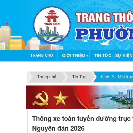
TRANG CHỦ
GIỚI THIỆU
TIN TỨC - SỰ KIỆN
▼
Trang nhất
Tin Tức
Kinh tế - Môi trư
Thông xe toàn tuyến đường trục 
Nguyên đán 2026