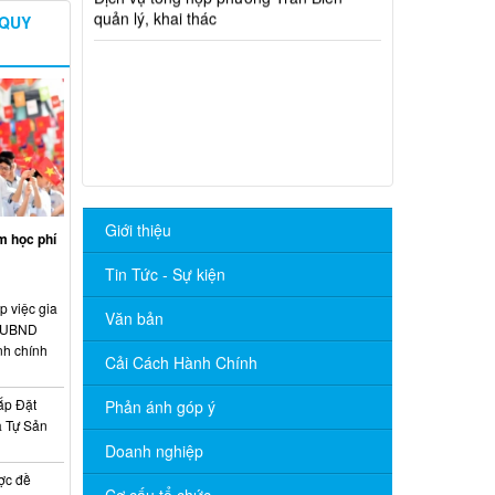
 QUY
Giới thiệu
m học phí
Tin Tức - Sự kiện
p việc gia
Văn bản
o UBND
nh chính
Cải Cách Hành Chính
ắp Đặt
Phản ánh góp ý
à Tự Sản
Doanh nghiệp
ợc đề
Cơ cấu tổ chức