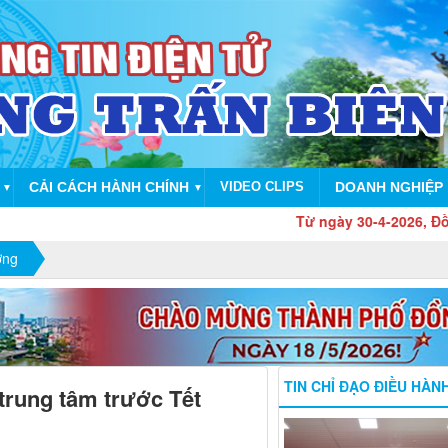
CẢI CÁCH HÀNH CHÍNH
VIDEO CLIPS
DOANH NGHIỆP
▼
▼
Từ ngày 30-4-2026, Đồng Nai ch
ờng
TIN CHỈ ĐẠO ĐIỀU HÀN
trung tâm trước Tết