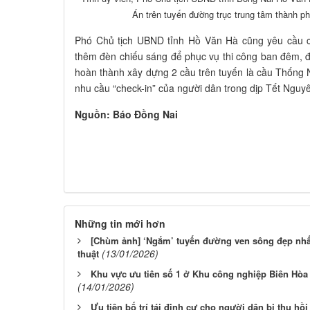
Án trên tuyến đường trục trung tâm thành 
Phó Chủ tịch UBND tỉnh Hồ Văn Hà cũng yêu cầu ch
thêm đèn chiếu sáng để phục vụ thi công ban đêm, đ
hoàn thành xây dựng 2 cầu trên tuyến là cầu Thống
nhu cầu “check-in” của người dân trong dịp Tết Nguy
Nguồn: Báo Đồng Nai
Những tin mới hơn
[Chùm ảnh] ‘Ngắm’ tuyến đường ven sông đẹp nhất
(13/01/2026)
thuật
Khu vực ưu tiên số 1 ở Khu công nghiệp Biên Hòa 1
(14/01/2026)
Ưu tiên bố trí tái định cư cho người dân bị thu hồ