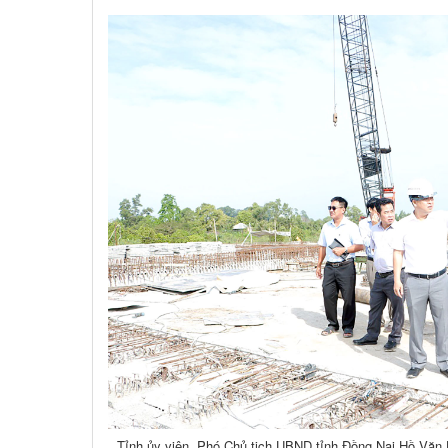
Tỉnh ủy viên, Phó Chủ tịch UBND tỉnh Đồng Nai Hồ Văn H