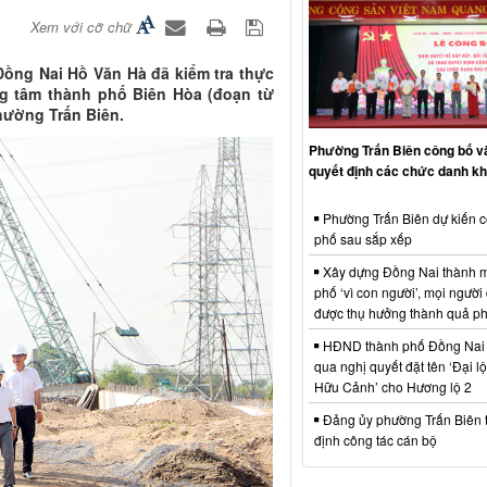
Xem với cỡ chữ
Đồng Nai Hồ Văn Hà đã kiểm tra thực
ng tâm thành phố Biên Hòa (đoạn từ
hường Trấn Biên.
Phường Trấn Biên công bố và
quyết định các chức danh k
Phường Trấn Biên dự kiến c
phố sau sắp xếp
Xây dựng Đồng Nai thành m
phố ‘vì con người’, mọi người
được thụ hưởng thành quả phá
HĐND thành phố Đồng Nai 
qua nghị quyết đặt tên ‘Đại 
Hữu Cảnh’ cho Hương lộ 2
Đảng ủy phường Trấn Biên t
định công tác cán bộ