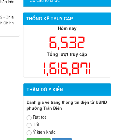
nhân trên
2 - Chìa
THỐNG KÊ TRUY CẬP
nh Chính
Hôm nay
6,532
Tổng lượt truy cập
1,616,871
THĂM DÒ Ý KIẾN
Đánh giá về trang thông tin điện tử UBND
phường Trấn Biên
Rất tốt
Tốt
Ý kiến khác