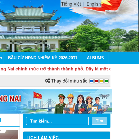
Tiếng Việt
English
BẦU CỬ HĐND NHIỆM KỲ 2026-2031
ALBUMS
▼
ính thức trở thành thành phố. Đây là một dấu mốc có ý nghĩa đặc
Thay đổi màu sắc
Lịch làm việc của UBND phường Trấn
Biên - Tuần 32 (Từ ngày 03/8/2026 đến
ngày 08/8/2026)
Lịch làm việc của UBND phường Trấn
Biên - Tuần 31 (Từ ngày 27/7/2026 đến
ngày 01/8/2026)
H
Tìm
Lịch làm việc của UBND phường Trấn
Biên - Tuần 30 (Từ ngày 20/7/2026 đến
LỊCH LÀM VIỆC