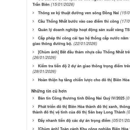
(15/01/2026)
Trấn Biên
(15/
Thông xe kỹ thuật đường ven sông Đồng Nai
(17/
Cầu Thống Nhất bước vào cao điểm thi công
Quản lý doanh nghiệp hoạt động sản xuất vàng T
Cấp phép thi công cải tạo hệ thống cấp nước nằm 
(22/01/2026)
giao thông đường bộ.
[Chùm ảnh] Bắt đầu thảm nhựa cầu Thống Nhất trê
(26/01/2026)
Kiểm tra tiến độ 2 dự án giao thông trọng điểm tr
(28/01/2026)
Hoàn thiện hạ tầng chiến lược cho đô thị Biên Hòa
Những tin cũ hơn
(0
Bản tin Công thương tỉnh Đồng Nai Quý IV/2025
Phát triển đô thị Biên Hòa thành đô thị xanh, thô
(
thành đô thị vệ tinh của đô thị Sân bay Long Thành
(05/01/20
Đẩy nhanh tiến độ các dự án trọng điểm
[Chùm ảnh] Toàn cảnh Khu công nghiệp Biên Hòa 