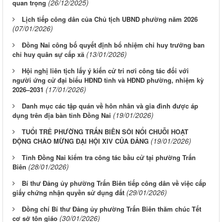
(26/12/2025)
quan trọng
Lịch tiếp công dân của Chủ tịch UBND phường năm 2026
(07/01/2026)
Đồng Nai công bố quyết định bổ nhiệm chỉ huy trưởng ban
(13/01/2026)
chỉ huy quân sự cấp xã
Hội nghị liên tịch lấy ý kiến cử tri nơi công tác đối với
người ứng cử đại biểu HĐND tỉnh và HĐND phường, nhiệm kỳ
(17/01/2026)
2026–2031
Danh mục các tập quán về hôn nhân và gia đình được áp
(19/01/2026)
dụng trên địa bàn tỉnh Đồng Nai
TUỔI TRẺ PHƯỜNG TRẤN BIÊN SÔI NỔI CHUỖI HOẠT
(19/01/2026)
ĐỘNG CHÀO MỪNG ĐẠI HỘI XIV CỦA ĐẢNG
Tỉnh Đồng Nai kiểm tra công tác bầu cử tại phường Trấn
(28/01/2026)
Biên
Bí thư Đảng ủy phường Trấn Biên tiếp công dân về việc cấp
(29/01/2026)
giấy chứng nhận quyền sử dụng đất
Đồng chí Bí thư Đảng ủy phường Trấn Biên thăm chúc Tết
(30/01/2026)
cơ sở tôn giáo