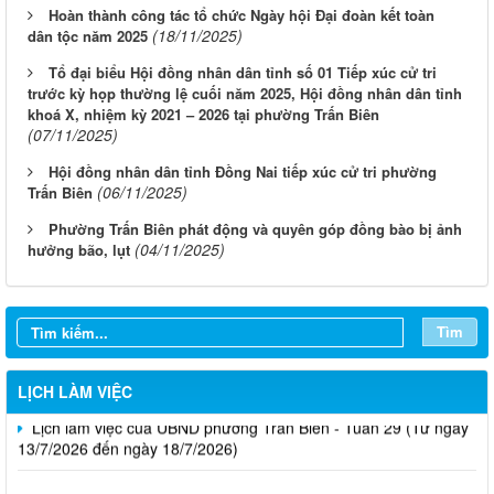
Hoàn thành công tác tổ chức Ngày hội Đại đoàn kết toàn
(18/11/2025)
dân tộc năm 2025
Tổ đại biểu Hội đồng nhân dân tỉnh số 01 Tiếp xúc cử tri
trước kỳ họp thường lệ cuối năm 2025, Hội đồng nhân dân tỉnh
khoá X, nhiệm kỳ 2021 – 2026 tại phường Trấn Biên
(07/11/2025)
Hội đồng nhân dân tỉnh Đồng Nai tiếp xúc cử tri phường
(06/11/2025)
Trấn Biên
Lịch làm việc của UBND phường Trấn Biên - Tuần 32 (Từ ngày
Phường Trấn Biên phát động và quyên góp đồng bào bị ảnh
03/8/2026 đến ngày 08/8/2026)
(04/11/2025)
hưởng bão, lụt
Lịch làm việc của UBND phường Trấn Biên - Tuần 31 (Từ ngày
27/7/2026 đến ngày 01/8/2026)
Tìm
Lịch làm việc của UBND phường Trấn Biên - Tuần 30 (Từ ngày
20/7/2026 đến ngày 25/7/2026)
LỊCH LÀM VIỆC
Lịch làm việc của UBND phường Trấn Biên - Tuần 29 (Từ ngày
13/7/2026 đến ngày 18/7/2026)