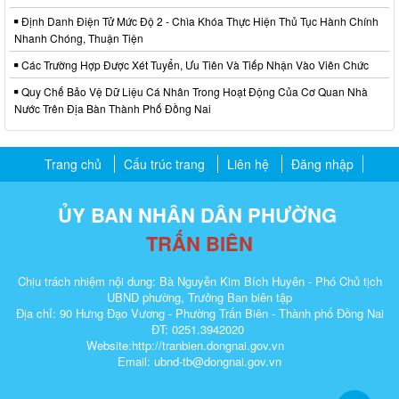
Định Danh Điện Tử Mức Độ 2 - Chìa Khóa Thực Hiện Thủ Tục Hành Chính
Nhanh Chóng, Thuận Tiện
Các Trường Hợp Được Xét Tuyển, Ưu Tiên Và Tiếp Nhận Vào Viên Chức
Quy Chế Bảo Vệ Dữ Liệu Cá Nhân Trong Hoạt Động Của Cơ Quan Nhà
Nước Trên Địa Bàn Thành Phố Đồng Nai
Trang chủ
Cấu trúc trang
Liên hệ
Đăng nhập
ỦY BAN NHÂN DÂN PHƯỜNG
TRẤN BIÊN
Chịu trách nhiệm nội dung: Bà Nguyễn Kim Bích Huyên - Phó Chủ tịch
UBND phường, Trưởng Ban biên tập
Địa chỉ: 90 Hưng Đạo Vương - Phường Trấn Biên - Thành phố Đồng Nai
ĐT: 0251.3942020
Website:http://tranbien.dongnai.gov.vn
Email: ubnd-tb@dongnai.gov.vn​