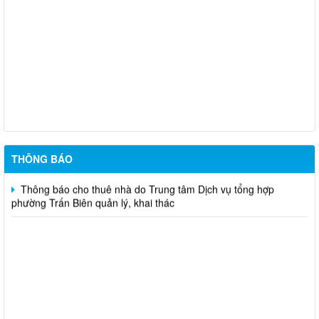
Thông báo Về việc cấp lại Giấy đăng ký hoạt động và cập nhập
sự thay đổi nội dung Giấy đăng ký hoạt động của Trung tâm tư
vấn pháp luật Hội Luật gia thành phố Đồng Nai
Thông Báo về việc công khai danh sách bổ nhiệm Trọng tài
viên lao động và Hòa giải viên lao động trên địa bàn thành phố
Đồng Nai
Thông báo nhu cầu vay vốn của cá nhân, hộ gia đình (thuộc
các đối tượng theo khoản 2, Điều 48, Nghị định 100/2024/NĐ-CP
ngày 26/07/2024)
THÔNG BÁO
Thông báo cho thuê nhà do Trung tâm Dịch vụ tổng hợp
phường Trấn Biên quản lý, khai thác