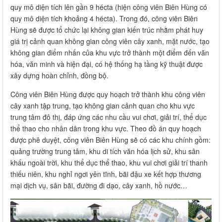
quy mô diện tích lên gần 9 hécta (hiện công viên Biên Hùng có
quy mô diện tích khoảng 4 hécta). Trong đó, công viên Biên
Hùng sẽ được tổ chức lại không gian kiến trúc nhằm phát huy
giá trị cảnh quan không gian công viên cây xanh, mặt nước, tạo
không gian điểm nhấn của khu vực trở thành một điểm đến văn
hóa, văn minh và hiện đại, có hệ thống hạ tầng kỹ thuật được
xây dựng hoàn chỉnh, đồng bộ.
Công viên Biên Hùng được quy hoạch trở thành khu công viên
cây xanh tập trung, tạo không gian cảnh quan cho khu vực
trung tâm đô thị, đáp ứng các nhu cầu vui chơi, giải trí, thể dục
thể thao cho nhân dân trong khu vực. Theo đồ án quy hoạch
được phê duyệt, công viên Biên Hùng sẽ có các khu chính gồm:
quảng trường trung tâm, khu di tích văn hóa lịch sử, khu sân
khấu ngoài trời, khu thể dục thể thao, khu vui chơi giải trí thanh
thiếu niên, khu nghỉ ngơi yên tĩnh, bãi đậu xe kết hợp thương
mại dịch vụ, sân bãi, đường đi dạo, cây xanh, hồ nước…