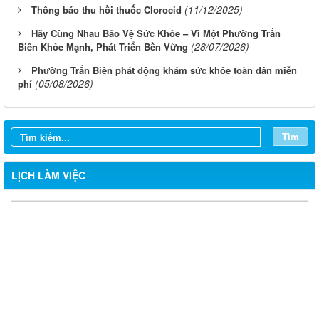
(11/12/2025)
Thông báo thu hồi thuốc Clorocid
Hãy Cùng Nhau Bảo Vệ Sức Khỏe – Vì Một Phường Trấn
(28/07/2026)
Biên Khỏe Mạnh, Phát Triển Bền Vững
Phường Trấn Biên phát động khám sức khỏe toàn dân miễn
(05/08/2026)
phí
Tìm
LỊCH LÀM VIỆC
Lịch làm việc của UBND phường Trấn Biên - Tuần 32 (Từ ngày
03/8/2026 đến ngày 08/8/2026)
Lịch làm việc của UBND phường Trấn Biên - Tuần 31 (Từ ngày
27/7/2026 đến ngày 01/8/2026)
Lịch làm việc của UBND phường Trấn Biên - Tuần 30 (Từ ngày
20/7/2026 đến ngày 25/7/2026)