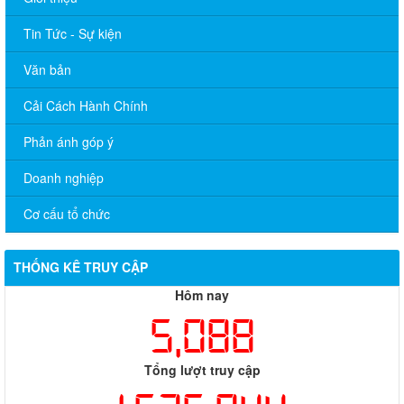
Tin Tức - Sự kiện
Văn bản
Cải Cách Hành Chính
Phản ánh góp ý
Doanh nghiệp
Cơ cấu tổ chức
THỐNG KÊ TRUY CẬP
Hôm nay
5,088
Tổng lượt truy cập