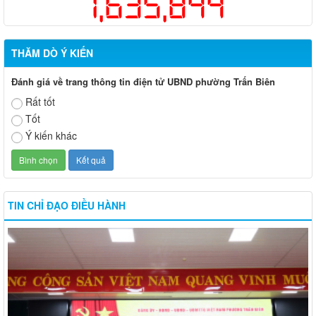
1,635,844
THĂM DÒ Ý KIẾN
Đánh giá về trang thông tin điện tử UBND phường Trấn Biên
Rất tốt
Tốt
Ý kiến khác
TIN CHỈ ĐẠO ĐIỀU HÀNH