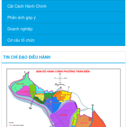
Cải Cách Hành Chính
Phản ánh góp ý
Doanh nghiệp
Cơ cấu tổ chức
TIN CHỈ ĐẠO ĐIỀU HÀNH