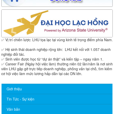
✅ Vị trí chiến lược: LHU tọa lạc tại vùng kinh tế trọng điểm phía Nam.
✅ Hệ sinh thái doanh nghiệp rộng lớn: LHU kết nối với 1.057 doanh
nghiệp đối tác.
✅ Sinh viên được học từ “dự án thật” và kiến tập – ngay năm 1.
✅ Career Fair (Ngày hội việc làm) thường niên 02 lần/năm là nơi sinh
viên LHU gặp gỡ trực tiếp doanh nghiệp, phỏng vấn tại chỗ, tìm kiếm
cơ hội việc làm mức lương hấp dẫn tại các DN lớn.
Giới thiệu
Tin Tức - Sự kiện
Văn bản