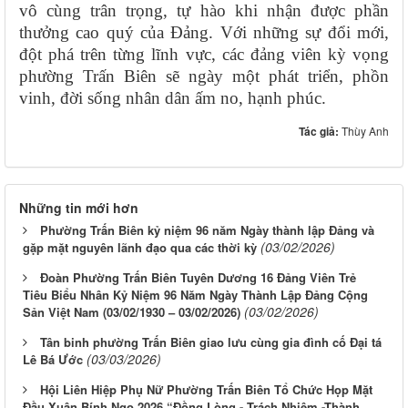
vô cùng trân trọng, tự hào khi nhận được phần
thưởng cao quý của Đảng. Với những sự đổi mới,
đột phá trên từng lĩnh vực, các đảng viên kỳ vọng
phường Trấn Biên sẽ ngày một phát triển, phồn
vinh, đời sống nhân dân ấm no, hạnh phúc.
Tác giả:
Thùy Anh
Những tin mới hơn
Phường Trấn Biên kỷ niệm 96 năm Ngày thành lập Đảng và
(03/02/2026)
gặp mặt nguyên lãnh đạo qua các thời kỳ
Đoàn Phường Trấn Biên Tuyên Dương 16 Đảng Viên Trẻ
Tiêu Biểu Nhân Kỷ Niệm 96 Năm Ngày Thành Lập Đảng Cộng
(03/02/2026)
Sản Việt Nam (03/02/1930 – 03/02/2026)
Tân binh phường Trấn Biên giao lưu cùng gia đình cố Đại tá
(03/03/2026)
Lê Bá Ước
Hội Liên Hiệp Phụ Nữ Phường Trấn Biên Tổ Chức Họp Mặt
Đầu Xuân Bính Ngọ 2026 “Đồng Lòng - Trách Nhiệm -Thành