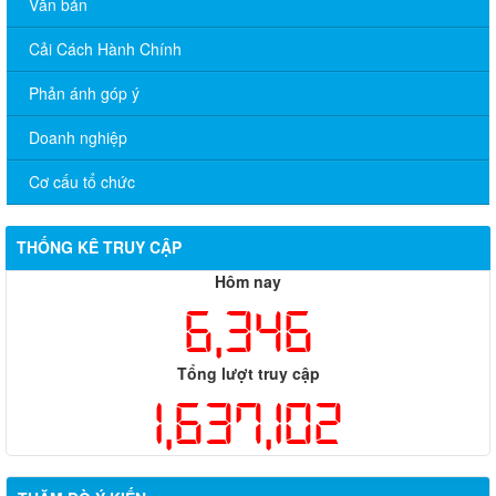
Văn bản
Cải Cách Hành Chính
Phản ánh góp ý
Doanh nghiệp
Cơ cấu tổ chức
THỐNG KÊ TRUY CẬP
Hôm nay
6,346
Tổng lượt truy cập
1,637,102