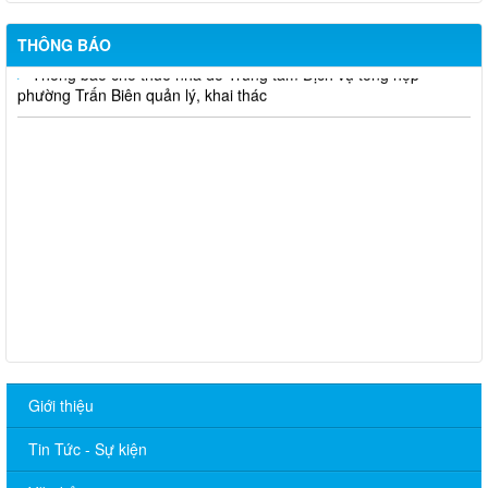
ngày 26/07/2024)
THÔNG BÁO
Thông báo cho thuê nhà do Trung tâm Dịch vụ tổng hợp
phường Trấn Biên quản lý, khai thác
Giới thiệu
Tin Tức - Sự kiện