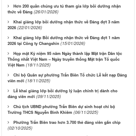
Hơn 200 quần chúng ưu tú tham gia lớp bồi dưỡng nhận
(26/01/2026)
thức về Đảng
Khai giảng lớp bồi dưỡng nhận thức về Đảng đợt 3 năm
(22/01/2026)
2026
Khai giảng lớp Bồi dưỡng nhận thức về Đảng đợt 1 năm
(15/01/2026)
2026 tại Công ty Changshin
Họp mặt Kỷ niệm 95 năm Ngày thành lập Mặt trận Dân tộc
Thống nhất Việt Nam – Ngày truyền thống Mặt trận Tổ quốc
(18/11/2025)
Việt Nam
Chi bộ Quân sự phường Trấn Biên Tổ chức Lễ kết nạp Đảng
(18/11/2025)
viên mới
Lễ khai giảng lớp bồi dưỡng lý luận chính trị dành cho
(09/11/2025)
đảng viên mới
Chủ tịch UBND phường Trấn Biên dự sinh hoạt chi bộ
(06/11/2025)
Trường THCS Nguyễn Bỉnh Khiêm
Phường Trấn Biên trao hơn 3.700 thẻ đảng viên gắn chip
(02/10/2025)
Lịch làm việc của UBND phường Trấn Biên - Tuần 32 (Từ ngày