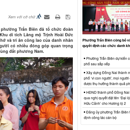
Xem với cỡ chữ
 phường Trấn Biên đã tổ chức đoàn
 Khu di tích Lăng mộ Trịnh Hoài Đức
hớ và tri ân công lao của danh nhân
Phường Trấn Biên công bố và
 người có nhiều đóng góp quan trọng
quyết định các chức danh k
n vùng đất phương Nam.
Phường Trấn Biên dự kiến c
phố sau sắp xếp
Xây dựng Đồng Nai thành m
phố ‘vì con người’, mọi người
được thụ hưởng thành quả phá
HĐND thành phố Đồng Nai 
qua nghị quyết đặt tên ‘Đại 
Hữu Cảnh’ cho Hương lộ 2
Đảng ủy phường Trấn Biên t
định công tác cán bộ