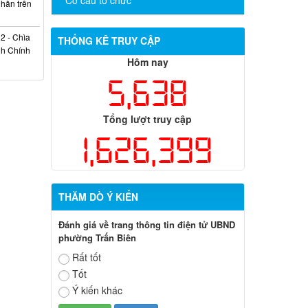
nhân trên
2 - Chìa
THỐNG KÊ TRUY CẬP
nh Chính
Hôm nay
5,638
Tổng lượt truy cập
1,626,399
THĂM DÒ Ý KIẾN
Đánh giá về trang thông tin điện tử UBND
phường Trấn Biên
Rất tốt
Tốt
Ý kiến khác