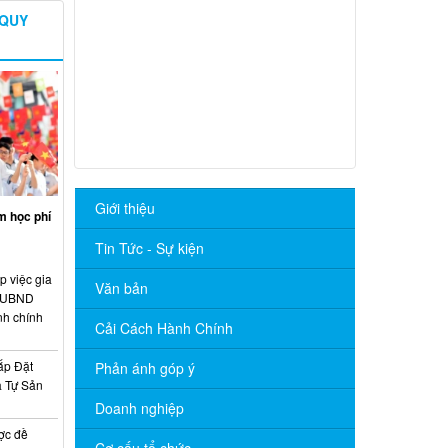
 QUY
Giới thiệu
m học phí
Tin Tức - Sự kiện
p việc gia
Văn bản
o UBND
nh chính
Cải Cách Hành Chính
ắp Đặt
Phản ánh góp ý
à Tự Sản
Doanh nghiệp
ợc đề
Cơ cấu tổ chức