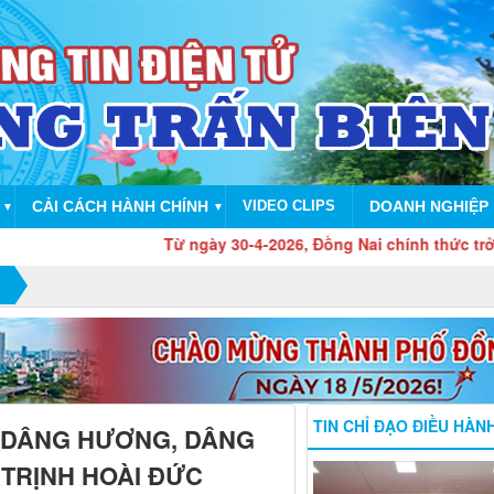
CẢI CÁCH HÀNH CHÍNH
VIDEO CLIPS
DOANH NGHIỆP
▼
▼
Từ ngày 30-4-2026, Đồng Nai chính thức trở thành thàn
TIN CHỈ ĐẠO ĐIỀU HÀN
 DÂNG HƯƠNG, DÂNG
 TRỊNH HOÀI ĐỨC