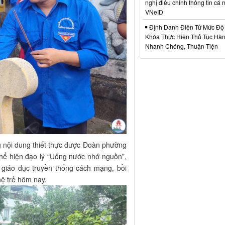
nghị điều chỉnh thông tin cá 
VNeID
Định Danh Điện Tử Mức Độ 
Khóa Thực Hiện Thủ Tục Hà
Nhanh Chóng, Thuận Tiện
 nội dung thiết thực được Đoàn phường
 thể hiện đạo lý “Uống nước nhớ nguồn”,
giáo dục truyền thống cách mạng, bồi
hệ trẻ hôm nay.