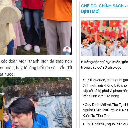
CHẾ ĐỘ, CHÍNH SÁCH -
ĐỊNH MỚI
 các đoàn viên, thanh niên đã thắp nén
Hướng dẫn thủ tục miễn, giả
trong các cơ sở giáo dục
n nhân, bày tỏ lòng biết ơn sâu sắc đối
ất nước.
Từ 10/9/2026, cho người giú
đình nghỉ mà không báo ch
cấp xã sẽ bị phạt vi phạm hà
trong lĩnh vực Lao động
Quy Định Mới Về Thủ Tục L
Nguồn Điện Mặt Trời Mái Nh
Xuất, Tự Tiêu Thụ
Từ 01/7/2026, người dân đư