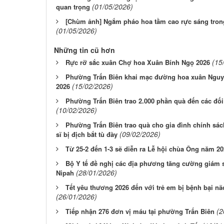
(01/05/2026)
quan trọng
[Chùm ảnh] Ngắm pháo hoa tầm cao rực sáng tron
(01/05/2026)
Những tin cũ hơn
(15
Rực rỡ sắc xuân Chợ hoa Xuân Bính Ngọ 2026
Phường Trấn Biên khai mạc đường hoa xuân Nguy
(15/02/2026)
2026
Phường Trấn Biên trao 2.000 phần quà đến các đố
(10/02/2026)
Phường Trấn Biên trao quà cho gia đình chính sác
(09/02/2026)
sĩ bị địch bắt tù đày
Từ 25-2 đến 1-3 sẽ diễn ra Lễ hội chùa Ông năm 2
Bộ Y tế đề nghị các địa phương tăng cường giám 
(28/01/2026)
Nipah
Tết yêu thương 2026 đến với trẻ em bị bệnh bại nã
(26/01/2026)
(2
Tiếp nhận 276 đơn vị máu tại phường Trấn Biên