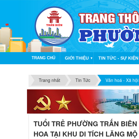
TRANG CHỦ
GIỚI THIỆU
TIN TỨC - SỰ KIỆN
▼
Trang nhất
Tin Tức
Văn hoá - Xã hội
TUỔI TRẺ PHƯỜNG TRẤN BIÊN
HOA TẠI KHU DI TÍCH LĂNG MỘ