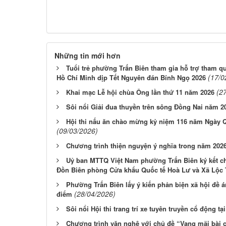
Những tin mới hơn
Tuổi trẻ phường Trấn Biên tham gia hỗ trợ tham q
(17/0
Hồ Chí Minh dịp Tết Nguyên đán Bính Ngọ 2026
(2
Khai mạc Lễ hội chùa Ông lần thứ 11 năm 2026
Sôi nổi Giải đua thuyền trên sông Đồng Nai năm 2
Hội thi nấu ăn chào mừng kỷ niệm 116 năm Ngày Qu
(09/03/2026)
Chương trình thiện nguyện ý nghĩa trong năm 2026
Uỷ ban MTTQ Việt Nam phường Trấn Biên ký kết ch
Đồn Biên phòng Cửa khẩu Quốc tế Hoà Lư và Xã Lộc
Phường Trấn Biên lấy ý kiến phản biện xã hội đề á
(28/04/2026)
điểm
Sôi nổi Hội thi trang trí xe tuyên truyền cổ động t
Chương trình văn nghệ với chủ đề “Vang mãi bài 