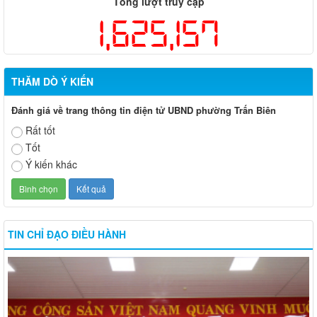
Tổng lượt truy cập
1,625,157
THĂM DÒ Ý KIẾN
Đánh giá về trang thông tin điện tử UBND phường Trấn Biên
Rất tốt
Tốt
Ý kiến khác
TIN CHỈ ĐẠO ĐIỀU HÀNH