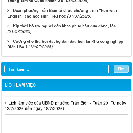
(06/08/2025)
Tháng Tám và Quốc khánh 2-9
Đoàn phường Trấn Biên tổ chức chương trình "Fun with
(31/07/2025)
English" cho học sinh Tiểu học
Kịp thời hỗ trợ người dân khắc phục hậu quả dông, lốc
(21/07/2025)
Cưỡng chế thu hồi đất hộ dân đầu tiên tại Khu công nghiệp
Lịch làm việc của UBND phường Trấn Biên - Tuần 32 (Từ ngày
(18/07/2025)
Biên Hòa 1
03/8/2026 đến ngày 08/8/2026)
Lịch làm việc của UBND phường Trấn Biên - Tuần 31 (Từ ngày
Tìm
27/7/2026 đến ngày 01/8/2026)
Lịch làm việc của UBND phường Trấn Biên - Tuần 30 (Từ ngày
LỊCH LÀM VIỆC
20/7/2026 đến ngày 25/7/2026)
Lịch làm việc của UBND phường Trấn Biên - Tuần 29 (Từ ngày
13/7/2026 đến ngày 18/7/2026)
Thông báo Về việc cấp lại Giấy đăng ký hoạt động và cập nhập
sự thay đổi nội dung Giấy đăng ký hoạt động của Trung tâm tư