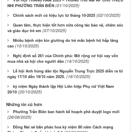
(01/10/2025)
NHI PHƯỜNG TRẤN BIÊN
(02/10/2025)
Chính sách mới có hiệu lực từ tháng 10-2025
Quan tâm, thực hiện tốt hơn nữa công tác bảo vệ, chăm sóc
(07/10/2025)
và giáo dục trẻ em
Nhiều bệnh viện kín giường do trẻ mắc bệnh hô hấp tăng
(10/10/2025)
cao
Nghị định số 261 của Chính phủ: Mở rộng cơ hội vay vốn
(14/10/2025)
mua nhà xã hội cho người dân
Lễ hội Anh hùng dân tộc Nguyễn Trung Trực 2025 diễn ra từ
(16/10/2025)
ngày 17/10 đến 19/10 năm 2025.
kỷ niệm Ngày thành lập Hội Liên hiệp Phụ nữ Việt Nam
(20/10/2025)
20/10
Những tin cũ hơn
Phường Trấn Biên ban hành kế hoạch phê duyệt logo mới
(26/08/2025)
Đồng Nai sẽ bắn pháo hoa kỷ niệm 80 năm Cách mạng