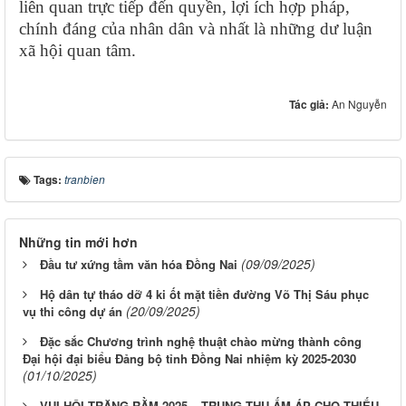
liên quan trực tiếp đến quyền, lợi ích hợp pháp,
chính đáng của nhân dân và nhất là những dư luận
xã hội quan tâm.
Tác giả:
An Nguyễn
Tags:
tranbien
Những tin mới hơn
(09/09/2025)
Đầu tư xứng tầm văn hóa Đồng Nai
Hộ dân tự tháo dỡ 4 ki ốt mặt tiền đường Võ Thị Sáu phục
(20/09/2025)
vụ thi công dự án
Đặc sắc Chương trình nghệ thuật chào mừng thành công
Đại hội đại biểu Đảng bộ tỉnh Đồng Nai nhiệm kỳ 2025-2030
(01/10/2025)
VUI HỘI TRĂNG RẰM 2025 – TRUNG THU ẤM ÁP CHO THIẾU