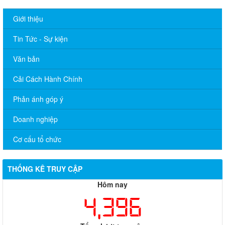
Giới thiệu
Tin Tức - Sự kiện
Văn bản
Cải Cách Hành Chính
Phản ánh góp ý
Doanh nghiệp
Cơ cấu tổ chức
THỐNG KÊ TRUY CẬP
Hôm nay
4,396